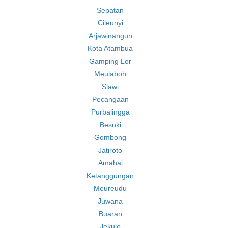
Sepatan
Cileunyi
Arjawinangun
Kota Atambua
Gamping Lor
Meulaboh
Slawi
Pecangaan
Purbalingga
Besuki
Gombong
Jatiroto
Amahai
Ketanggungan
Meureudu
Juwana
Buaran
Jekulo