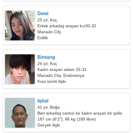
Dewi
25 yıl, Koç
Erkek arkadaş arayan kız30-32
Manado City
Evlilik
Bintang
26 yıl, Koç
Kadın arayan adam 25-31
Manado City, Endonezya
Kısa süreli ilişki
Iqbal
41 yıl, Boğa
Ben arkadaş canlısı bir kadın arayan bir polis
memuruyum
187 cm (6'2"), 86 kg (189 libre)
Gerçek ilişki