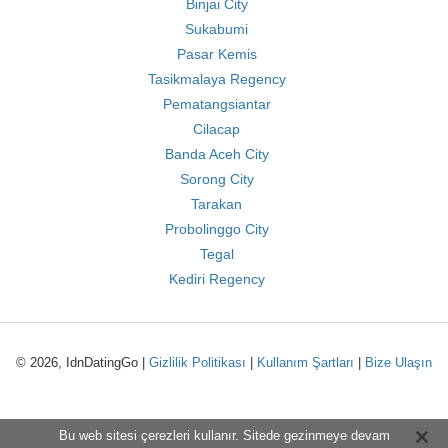
Binjai City
Sukabumi
Pasar Kemis
Tasikmalaya Regency
Pematangsiantar
Cilacap
Banda Aceh City
Sorong City
Tarakan
Probolinggo City
Tegal
Kediri Regency
© 2026, IdnDatingGo |
Gizlilik Politikası
|
Kullanım Şartları
|
Bize Ulaşın
Bu web sitesi çerezleri kullanır. Sitede gezinmeye devam