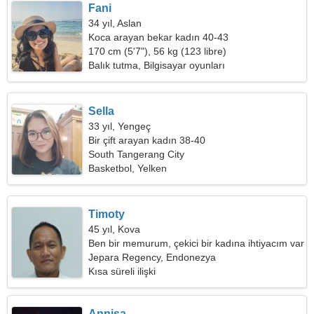
Fani
34 yıl, Aslan
Koca arayan bekar kadın 40-43
170 cm (5'7"), 56 kg (123 libre)
Balık tutma, Bilgisayar oyunları
Sella
33 yıl, Yengeç
Bir çift arayan kadın 38-40
South Tangerang City
Basketbol, Yelken
Timoty
45 yıl, Kova
Ben bir memurum, çekici bir kadına ihtiyacım var
Jepara Regency, Endonezya
Kısa süreli ilişki
Annisa