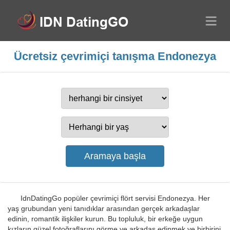
Ücretsiz çevrimiçi tanışma Endonezya
IdnDatingGo popüler çevrimiçi flört servisi Endonezya. Her
yaş grubundan yeni tanıdıklar arasından gerçek arkadaşlar
edinin, romantik ilişkiler kurun. Bu topluluk, bir erkeğe uygun
kızların güzel fotoğraflarını görme ve arkadaş edinmek ve birbirini