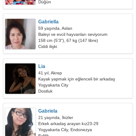
Düğün
Gabriella
59 yaşında, Aslan
Baleyi ve evcil hayvanları seviyorum
158 cm (5'3"), 67 kg (147 libre)
Ciddi ilişki
Lia
41 yıl, Akrep
Kayak yapmak için eğlenceli bir arkadaş
arıyorum
Yogyakarta City
Dostluk
Gabriela
21 yaşında, İkizler
Erkek arkadaş arayan kız23-29
Yogyakarta City, Endonezya
Evlilik