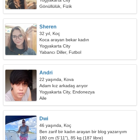
Yogyakarta City
Gönüllülük, Fizik
Sheren
32 yıl, Koç
Koca arayan bekar kadın
Yogyakarta City
Yabancı Diller, Futbol
Andri
22 yaşında, Kova
Adam kız arkadaş arıyor
Yogyakarta City, Endonezya
Aile
Dwi
46 yaşında, Koç
Ben zarif bir kadın arayan bir blog yazarıyım
180 cm (5'11"), 85 kg (187 libre)