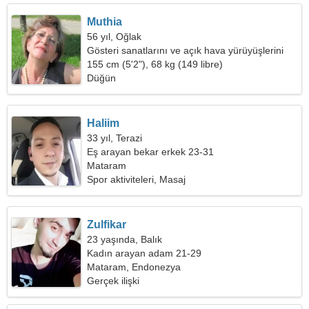
Muthia
56 yıl, Oğlak
Gösteri sanatlarını ve açık hava yürüyüşlerini
tercih ederim
155 cm (5'2"), 68 kg (149 libre)
Düğün
Haliim
33 yıl, Terazi
Eş arayan bekar erkek 23-31
Mataram
Spor aktiviteleri, Masaj
Zulfikar
23 yaşında, Balık
Kadın arayan adam 21-29
Mataram, Endonezya
Gerçek ilişki