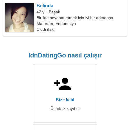
Belinda
42 yıl, Başak
Birlikte seyahat etmek için iyi bir arkadaşa
ihtiyacım var
Mataram, Endonezya
Ciddi ilişki
IdnDatingGo nasıl çalışır
Bize katıl
Ücretsiz kayıt ol