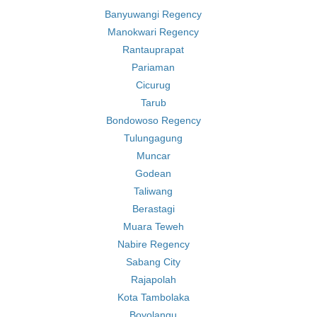
Banyuwangi Regency
Manokwari Regency
Rantauprapat
Pariaman
Cicurug
Tarub
Bondowoso Regency
Tulungagung
Muncar
Godean
Taliwang
Berastagi
Muara Teweh
Nabire Regency
Sabang City
Rajapolah
Kota Tambolaka
Boyolangu