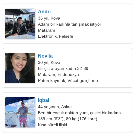
Andri
36 yıl, Kova
Adam bir kadınla tanışmak istiyor
Mataram
Elektronik, Felsefe
Novita
30 yıl, Kova
Bir çift arayan kadın 32-39
Mataram, Endonezya
Paten kaymak, Vücut geliştirme
Iqbal
44 yaşında, Aslan
Ben bir çocuk doktoruyum, çekici bir kadına
ihtiyacım var
189 cm (6'3"), 80 kg (176 libre)
Kısa süreli ilişki