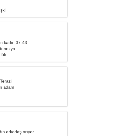
işki
k
yan kadın 37-43
donezya
ülük
Terazi
an adam
r
dın arkadaş arıyor