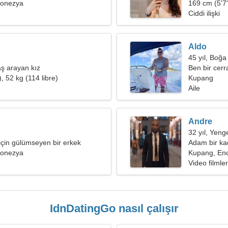
donezya
169 cm (5'7"
Ciddi ilişki
Aldo
45 yıl, Boğa
ş arayan kız
Ben bir cerr
, 52 kg (114 libre)
var
Kupang
Aile
Andre
32 yıl, Yeng
çin gülümseyen bir erkek
Adam bir kad
donezya
Kupang, En
Video filmler
IdnDatingGo nasıl çalışır