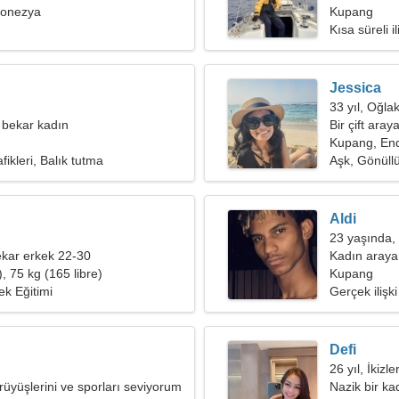
donezya
Kupang
Kısa süreli il
Jessica
33 yıl, Oğla
 bekar kadın
Bir çift ara
Kupang, En
fikleri, Balık tutma
Aşk, Gönüll
Aldi
23 yaşında, 
kar erkek 22-30
Kadın aray
, 75 kg (165 libre)
Kupang
ek Eğitimi
Gerçek ilişki
Defi
26 yıl, İkizle
rüyüşlerini ve sporları seviyorum
Nazik bir ka