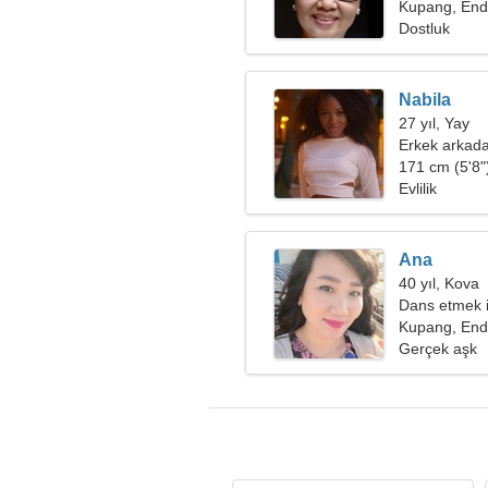
Kupang, En
Dostluk
Nabila
27 yıl, Yay
Erkek arkada
171 cm (5'8")
Evlilik
Ana
40 yıl, Kova
Dans etmek i
arıyorum
Kupang, En
Gerçek aşk