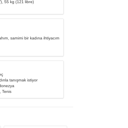
), 55 kg (121 libre)
ahım, samimi bir kadına ihtiyacım
eç
ınla tanışmak istiyor
donezya
, Tenis