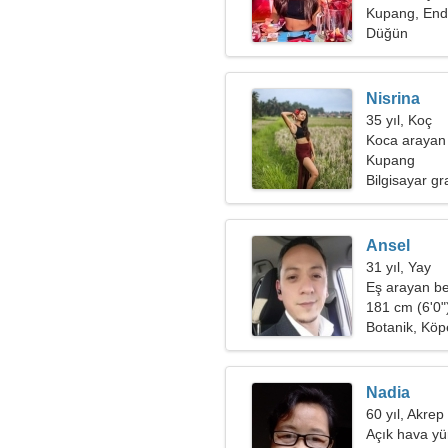
Kupang, En
Düğün
Nisrina
35 yıl, Koç
Koca arayan
Kupang
Bilgisayar gra
Ansel
31 yıl, Yay
Eş arayan be
181 cm (6'0")
Botanik, Köp
Nadia
60 yıl, Akrep
Açık hava yü