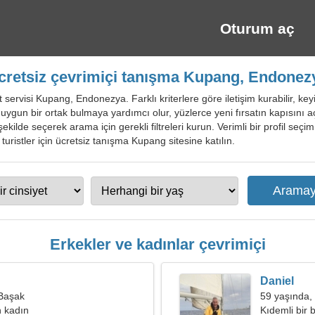
Oturum aç
cretsiz çevrimiçi tanışma Kupang, Endonez
servisi Kupang, Endonezya. Farklı kriterlere göre iletişim kurabilir, keyif
 için uygun bir ortak bulmaya yardımcı olur, yüzlerce yeni fırsatın kapısını
r şekilde seçerek arama için gerekli filtreleri kurun. Verimli bir profil seçim
 turistler için ücretsiz tanışma Kupang sitesine katılın.
Erkekler ve kadınlar çevrimiçi
Daniel
 Başak
59 yaşında,
 kadın
Kıdemli bir