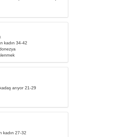
k
yan kadın 34-42
ndonezya
şlenmek
kadaş arıyor 21-29
n kadın 27-32