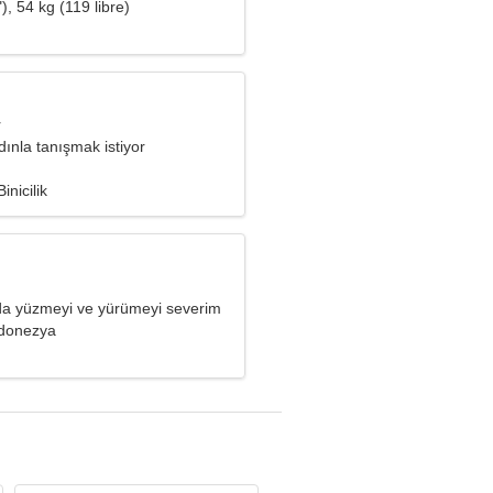
), 54 kg (119 libre)
r
ınla tanışmak istiyor
Binicilik
a yüzmeyi ve yürümeyi severim
ndonezya