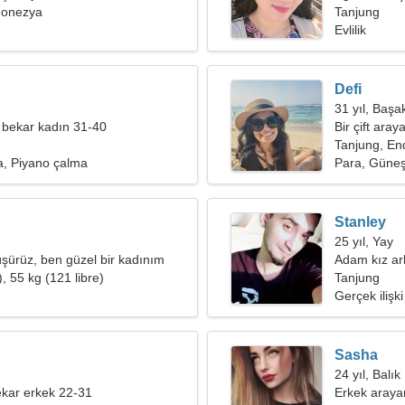
donezya
arıyorum
Tanjung
Evlilik
Defi
31 yıl, Başa
 bekar kadın 31-40
Bir çift ara
Tanjung, E
, Piyano çalma
Para, Güne
Stanley
25 yıl, Yay
şürüz, ben güzel bir kadınım
Adam kız ar
, 55 kg (121 libre)
Tanjung
Gerçek ilişki
Sasha
24 yıl, Balık
kar erkek 22-31
Erkek araya