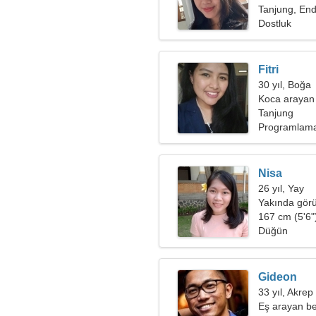
Tanjung, En
Dostluk
Fitri
30 yıl, Boğa
Koca arayan
Tanjung
Programlama
Nisa
26 yıl, Yay
Yakında görü
167 cm (5'6")
Düğün
Gideon
33 yıl, Akrep
Eş arayan be