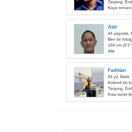
Tanjung, En
Kaya tırmanış
Aldi
44 yaşında,
Ben bir fotoğ
ihtiyacım var
184 cm (6'1")
Aile
Fadhlan
56 yıl, Balık
Kıdemli bir 
Tanjung, En
Kısa süreli ili