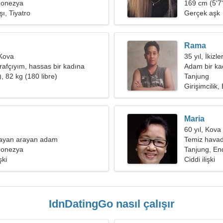
donezya
169 cm (5'7"
ı, Tiyatro
Gerçek aşk
Rama
 Kova
35 yıl, İkizle
rafçıyım, hassas bir kadına
Adam bir kad
, 82 kg (180 libre)
Tanjung
Girişimcilik, 
Maria
60 yıl, Kova
bayan arayan adam
Temiz havad
donezya
Tanjung, E
şki
Ciddi ilişki
IdnDatingGo nasıl çalışır