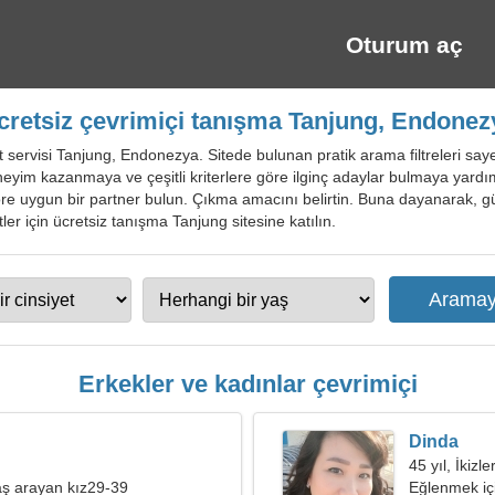
Oturum aç
cretsiz çevrimiçi tanışma Tanjung, Endonez
 servisi Tanjung, Endonezya. Sitede bulunan pratik arama filtreleri sayesi
eneyim kazanmaya ve çeşitli kriterlere göre ilginç adaylar bulmaya yardımc
e göre uygun bir partner bulun. Çıkma amacını belirtin. Buna dayanarak, 
istler için ücretsiz tanışma Tanjung sitesine katılın.
Erkekler ve kadınlar çevrimiçi
Dinda
45 yıl, İkizle
ş arayan kız29-39
Eğlenmek içi