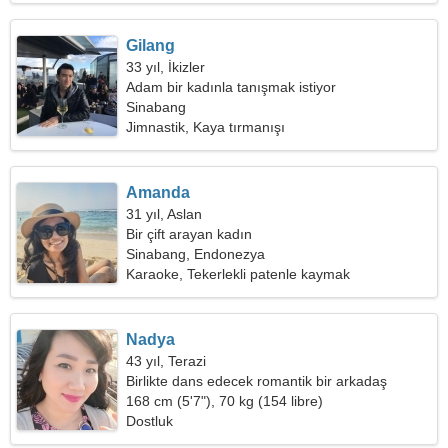
Gilang
33 yıl, İkizler
Adam bir kadınla tanışmak istiyor
Sinabang
Jimnastik, Kaya tırmanışı
Amanda
31 yıl, Aslan
Bir çift arayan kadın
Sinabang, Endonezya
Karaoke, Tekerlekli patenle kaymak
Nadya
43 yıl, Terazi
Birlikte dans edecek romantik bir arkadaş
arıyorum
168 cm (5'7"), 70 kg (154 libre)
Dostluk