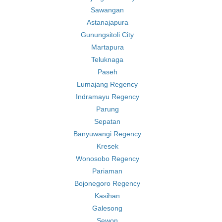
Sawangan
Astanajapura
Gunungsitoli City
Martapura
Teluknaga
Paseh
Lumajang Regency
Indramayu Regency
Parung
Sepatan
Banyuwangi Regency
Kresek
Wonosobo Regency
Pariaman
Bojonegoro Regency
Kasihan
Galesong
Sewon