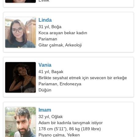
Evlilik
Linda
31 yıl, Boğa
Koca arayan bekar kadın
Pariaman
Gitar çalmak, Arkeoloji
Vania
41 yıl, Başak
Birlikte seyahat etmek için sevecen bir erkeğe
ihtiyacım var
Pariaman, Endonezya
Düğün
Imam
32 yıl, Oğlak
Adam bir kadınla tanışmak istiyor
178 cm (5'11"), 86 kg (189 libre)
Piyano çalma, Yelken