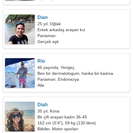
Dian
25 yıl, Oğlak
Erkek arkadaş arayan kız
Pariaman
Gerçek aşk
Rio
46 yaşında, Yengeç
Ben bir dermatologum, harika bir kadına
ihtiyacım var
Pariaman, Endonezya
Aile
Diah
35 yıl, Kova
Bir çift arayan kadın 36-45
162 cm (5'4"), 59 kg (130 libre)
Bitkiler, Motor sporları