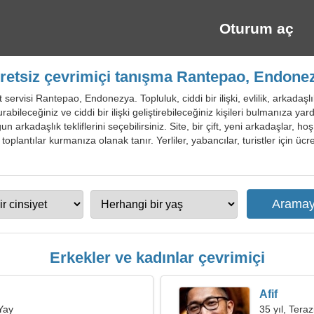
Oturum aç
retsiz çevrimiçi tanışma Rantepao, Endone
 servisi Rantepao, Endonezya. Topluluk, ciddi bir ilişki, evlilik, arkadaşl
urabileceğiniz ve ciddi bir ilişki geliştirebileceğiniz kişileri bulmanıza
un arkadaşlık tekliflerini seçebilirsiniz. Site, bir çift, yeni arkadaşlar, h
 toplantılar kurmanıza olanak tanır. Yerliler, yabancılar, turistler için ü
Erkekler ve kadınlar çevrimiçi
Afif
Yay
35 yıl, Teraz