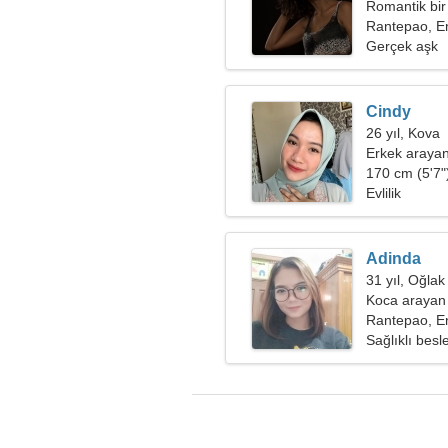
Romantik bir
Rantepao, E
Gerçek aşk
Cindy
26 yıl, Kova
Erkek arayan
170 cm (5'7")
Evlilik
Adinda
31 yıl, Oğlak
Koca arayan
Rantepao, E
Sağlıklı bes