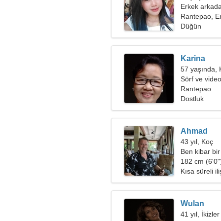
Erkek arkada
Rantepao, E
Düğün
Karina
57 yaşında, 
Sörf ve video
Rantepao
Dostluk
Ahmad
43 yıl, Koç
Ben kibar bir
182 cm (6'0")
Kısa süreli ili
Wulan
41 yıl, İkizler