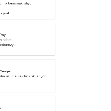
ınla tanışmak istiyor
 Kaynak
 Yay
an adam
Endonezya
 Yengeç
dın uzun süreli bir ilişki arıyor
k