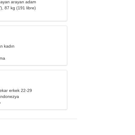
 bayan arayan adam
), 87 kg (191 libre)
an kadın
uma
ekar erkek 22-29
Endonezya
o