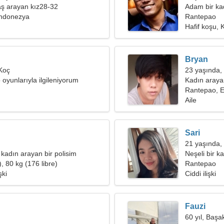
ş arayan kız28-32
Adam bir kad
ndonezya
Rantepao
Hafif koşu,
Bryan
Koç
23 yaşında,
 oyunlarıyla ilgileniyorum
Kadın aray
Rantepao, 
Aile
Sari
21 yaşında,
 kadın arayan bir polisim
Neşeli bir ka
, 80 kg (176 libre)
Rantepao
şki
Ciddi ilişki
Fauzi
60 yıl, Başa