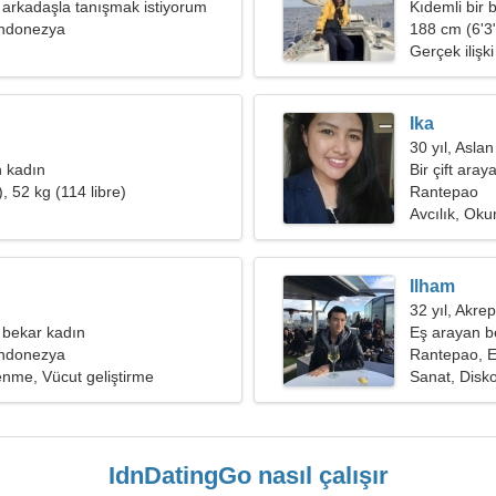
 arkadaşla tanışmak istiyorum
Kıdemli bir
ndonezya
188 cm (6'3"
Gerçek ilişki
Ika
30 yıl, Aslan
 kadın
Bir çift aray
, 52 kg (114 libre)
Rantepao
Avcılık, Ok
Ilham
32 yıl, Akrep
 bekar kadın
Eş arayan b
ndonezya
Rantepao, 
lenme, Vücut geliştirme
Sanat, Disk
IdnDatingGo nasıl çalışır