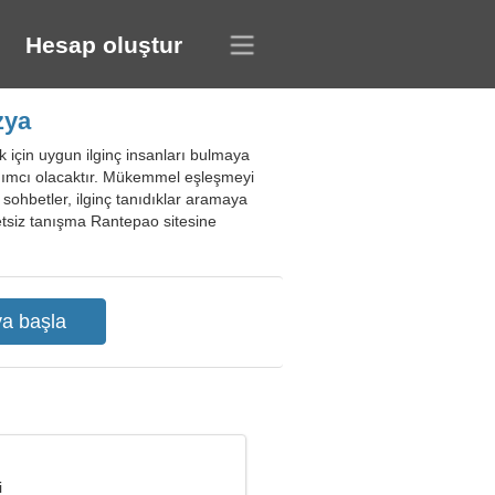
Hesap oluştur
zya
ık için uygun ilginç insanları bulmaya
 yardımcı olacaktır. Mükemmel eşleşmeyi
oş sohbetler, ilginç tanıdıklar aramaya
cretsiz tanışma Rantepao sitesine
i