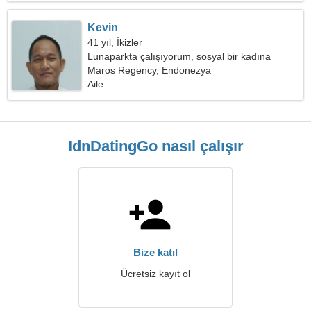
Kevin
41 yıl, İkizler
Lunaparkta çalışıyorum, sosyal bir kadına
ihtiyacım var
Maros Regency, Endonezya
Aile
IdnDatingGo nasıl çalışır
Bize katıl
Ücretsiz kayıt ol