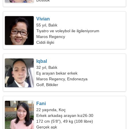
Dostluk
Vivian
55 yıl, Balık
Tiyatro ve voleybol ile ilgileniyorum
Maros Regency
Ciddi ilişki
Iqbal
32 yıl, Balık
Eş arayan bekar erkek
Maros Regency, Endonezya
Golf, Bitkiler
Fani
22 yaşında, Koç
Erkek arkadaş arayan kız26-30
172 cm (5'8"), 49 kg (108 libre)
Gerçek aşk