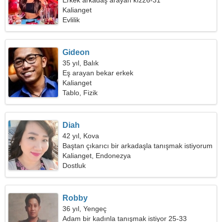
Erkek arkadaş arayan kız26-31
Kalianget
Evlilik
Gideon
35 yıl, Balık
Eş arayan bekar erkek
Kalianget
Tablo, Fizik
Diah
42 yıl, Kova
Baştan çıkarıcı bir arkadaşla tanışmak istiyorum
Kalianget, Endonezya
Dostluk
Robby
36 yıl, Yengeç
Adam bir kadınla tanışmak istiyor 25-33