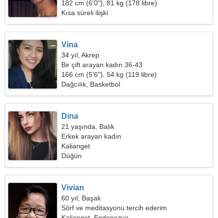
182 cm (6'0"), 81 kg (178 libre)
Kısa süreli ilişki
Vina
34 yıl, Akrep
Bir çift arayan kadın 36-43
166 cm (5'6"), 54 kg (119 libre)
Dağcılık, Basketbol
Dina
21 yaşında, Balık
Erkek arayan kadın
Kalianget
Düğün
Vivian
60 yıl, Başak
Sörf ve meditasyonu tercih ederim
Kalianget, Endonezya