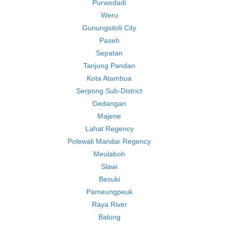
Purwodadi
Weru
Gunungsitoli City
Paseh
Sepatan
Tanjung Pandan
Kota Atambua
Serpong Sub-District
Gedangan
Majene
Lahat Regency
Polewali Mandar Regency
Meulaboh
Slawi
Besuki
Pameungpeuk
Raya River
Balung