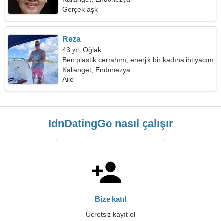
Gerçek aşk
Reza
43 yıl, Oğlak
Ben plastik cerrahım, enerjik bir kadına ihtiyacım
var
Kalianget, Endonezya
Aile
IdnDatingGo nasıl çalışır
Bize katıl
Ücretsiz kayıt ol