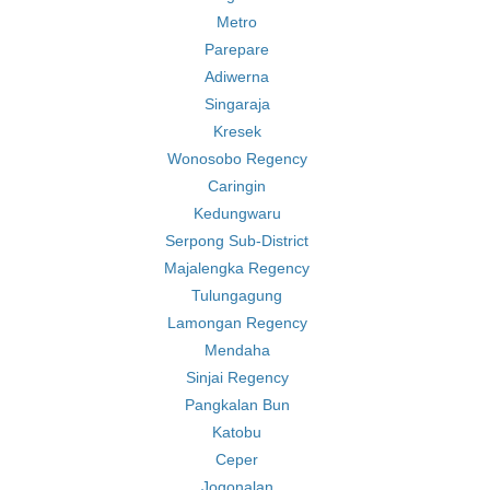
Metro
Parepare
Adiwerna
Singaraja
Kresek
Wonosobo Regency
Caringin
Kedungwaru
Serpong Sub-District
Majalengka Regency
Tulungagung
Lamongan Regency
Mendaha
Sinjai Regency
Pangkalan Bun
Katobu
Ceper
Jogonalan