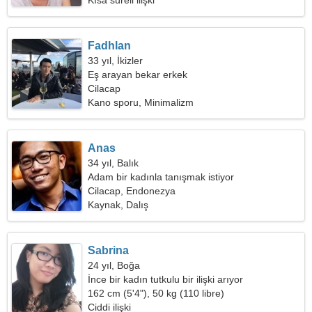
Kısa süreli ilişki
Fadhlan
33 yıl, İkizler
Eş arayan bekar erkek
Cilacap
Kano sporu, Minimalizm
Anas
34 yıl, Balık
Adam bir kadınla tanışmak istiyor
Cilacap, Endonezya
Kaynak, Dalış
Sabrina
24 yıl, Boğa
İnce bir kadın tutkulu bir ilişki arıyor
162 cm (5'4"), 50 kg (110 libre)
Ciddi ilişki