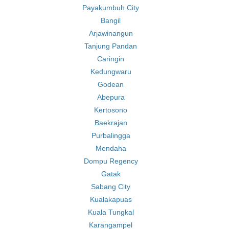
Payakumbuh City
Bangil
Arjawinangun
Tanjung Pandan
Caringin
Kedungwaru
Godean
Abepura
Kertosono
Baekrajan
Purbalingga
Mendaha
Dompu Regency
Gatak
Sabang City
Kualakapuas
Kuala Tungkal
Karangampel