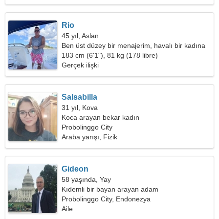
Rio
45 yıl, Aslan
Ben üst düzey bir menajerim, havalı bir kadına
ihtiyacım var
183 cm (6'1"), 81 kg (178 libre)
Gerçek ilişki
Salsabilla
31 yıl, Kova
Koca arayan bekar kadın
Probolinggo City
Araba yarışı, Fizik
Gideon
58 yaşında, Yay
Kıdemli bir bayan arayan adam
Probolinggo City, Endonezya
Aile