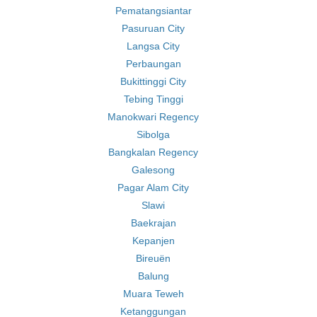
Pematangsiantar
Pasuruan City
Langsa City
Perbaungan
Bukittinggi City
Tebing Tinggi
Manokwari Regency
Sibolga
Bangkalan Regency
Galesong
Pagar Alam City
Slawi
Baekrajan
Kepanjen
Bireuën
Balung
Muara Teweh
Ketanggungan