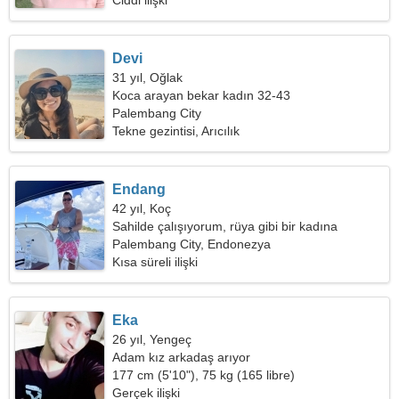
Ciddi ilişki
Devi
31 yıl, Oğlak
Koca arayan bekar kadın 32-43
Palembang City
Tekne gezintisi, Arıcılık
Endang
42 yıl, Koç
Sahilde çalışıyorum, rüya gibi bir kadına
ihtiyacım var
Palembang City, Endonezya
Kısa süreli ilişki
Eka
26 yıl, Yengeç
Adam kız arkadaş arıyor
177 cm (5'10"), 75 kg (165 libre)
Gerçek ilişki