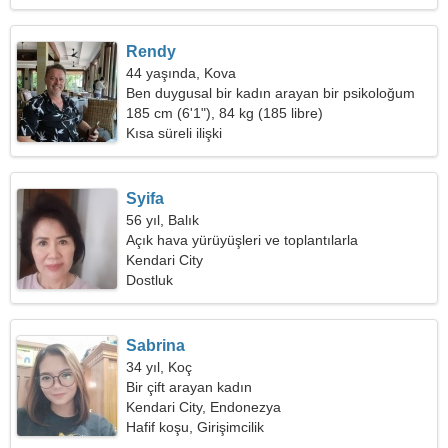
Rendy
44 yaşında, Kova
Ben duygusal bir kadın arayan bir psikoloğum
185 cm (6'1"), 84 kg (185 libre)
Kısa süreli ilişki
Syifa
56 yıl, Balık
Açık hava yürüyüşleri ve toplantılarla
ilgileniyorum
Kendari City
Dostluk
Sabrina
34 yıl, Koç
Bir çift arayan kadın
Kendari City, Endonezya
Hafif koşu, Girişimcilik