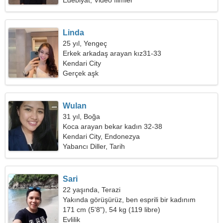
Edebiyat, Video filmler
Linda
25 yıl, Yengeç
Erkek arkadaş arayan kız31-33
Kendari City
Gerçek aşk
Wulan
31 yıl, Boğa
Koca arayan bekar kadın 32-38
Kendari City, Endonezya
Yabancı Diller, Tarih
Sari
22 yaşında, Terazi
Yakında görüşürüz, ben esprili bir kadınım
171 cm (5'8"), 54 kg (119 libre)
Evlilik