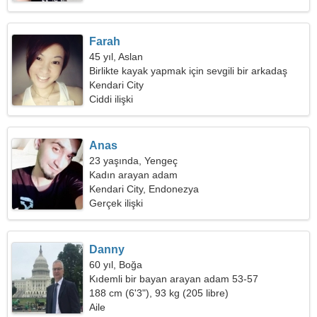
Farah
45 yıl, Aslan
Birlikte kayak yapmak için sevgili bir arkadaş
arıyorum
Kendari City
Ciddi ilişki
Anas
23 yaşında, Yengeç
Kadın arayan adam
Kendari City, Endonezya
Gerçek ilişki
Danny
60 yıl, Boğa
Kıdemli bir bayan arayan adam 53-57
188 cm (6'3"), 93 kg (205 libre)
Aile