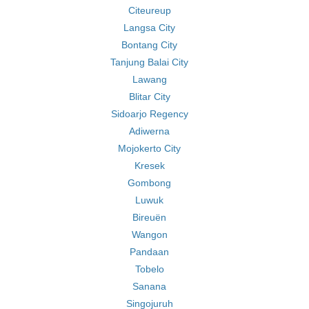
Citeureup
Langsa City
Bontang City
Tanjung Balai City
Lawang
Blitar City
Sidoarjo Regency
Adiwerna
Mojokerto City
Kresek
Gombong
Luwuk
Bireuën
Wangon
Pandaan
Tobelo
Sanana
Singojuruh