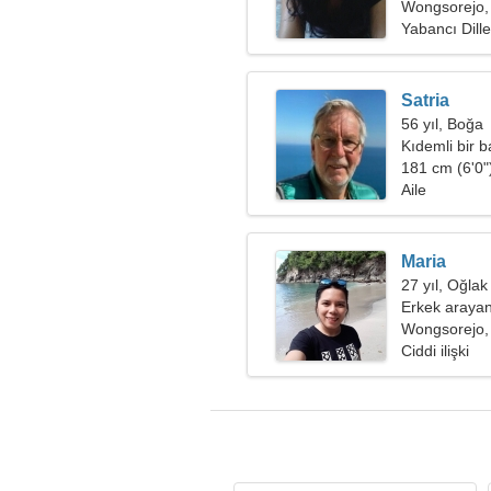
Wongsorejo,
Yabancı Diller
Satria
56 yıl, Boğa
Kıdemli bir 
181 cm (6'0")
Aile
Maria
27 yıl, Oğlak
Erkek arayan
Wongsorejo,
Ciddi ilişki