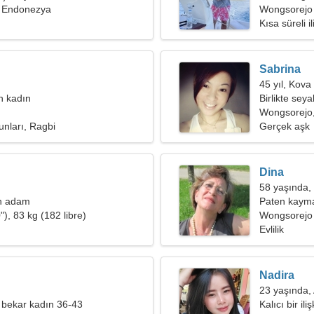
 Endonezya
ihtiyacım va
Wongsorejo
Kısa süreli il
Sabrina
45 yıl, Kova
an kadın
Birlikte seya
ihtiyacım va
Wongsorejo
unları, Ragbi
Gerçek aşk
Dina
58 yaşında,
n adam
Paten kayma
), 83 kg (182 libre)
Wongsorejo
Evlilik
Nadira
23 yaşında,
 bekar kadın 36-43
Kalıcı bir ili