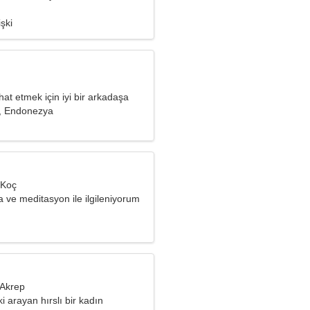
r
işki
hat etmek için iyi bir arkadaşa
r
, Endonezya
 Koç
 ve meditasyon ile ilgileniyorum
 Akrep
şki arayan hırslı bir kadın