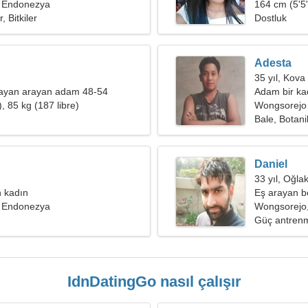
 Endonezya
164 cm (5'5"
, Bitkiler
Dostluk
Adesta
35 yıl, Kova
bayan arayan adam 48-54
Adam bir kad
, 85 kg (187 libre)
Wongsorejo
Bale, Botani
Daniel
33 yıl, Oğla
 kadın
Eş arayan b
 Endonezya
Wongsorejo
Güç antrenm
IdnDatingGo nasıl çalışır