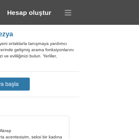
Hesap oluştur
ezya
e yeni ortaklarla tanışmaya yardımcı
r üzerinde gelişmiş arama fonksiyonlarını
 ve evliliğinizi bulun. Yerliler,
 Akrep
rta acentesiyim, seksi bir kadına