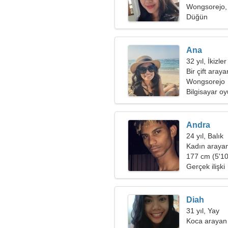
Wongsorejo,
Düğün
Ana
32 yıl, İkizler
Bir çift aray
Wongsorejo
Bilgisayar oy
Andra
24 yıl, Balık
Kadın araya
177 cm (5'10"
Gerçek ilişki
Diah
31 yıl, Yay
Koca arayan