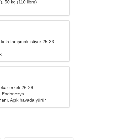
), 50 kg (110 libre)
ınla tanışmak istiyor 25-33
k
k
ekar erkek 26-29
, Endonezya
anı, Açık havada yürür