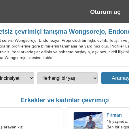
Oturum aç
etsiz çevrimiçi tanışma Wongsorejo, Endon
 servisi Wongsorejo, Endonezya. Proje ciddi bir ilişki, evlilik, iletişim v
ıcıların profillerine göre birbirlerini tanımalarına yardımcı olur. Profille
rsiniz. Yeni arkadaşlar edinin ve sohbete başlayın, aşkınızı, ciddi ilişkinizi
şma Wongsorejo sitesine katılın.
Erkekler ve kadınlar çevrimiçi
Firman
46 yaşında,
ş arayan kız
Ben bir sigo